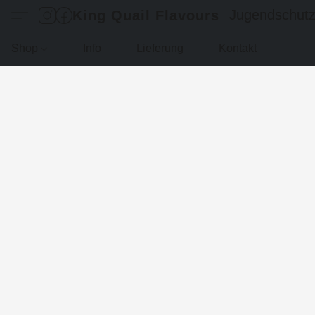
Jugendschut
King Quail Flavours
Shop
Info
Lieferung
Kontakt