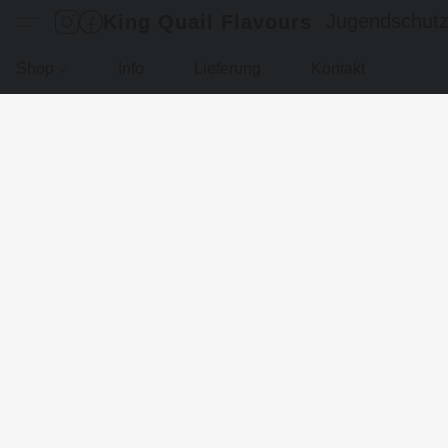
Jugendschut
King Quail Flavours
Shop
Info
Lieferung
Kontakt