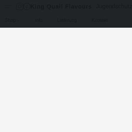
Jugendschut
King Quail Flavours
Shop
Info
Lieferung
Kontakt