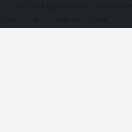
Jugendschut
King Quail Flavours
Shop
Info
Lieferung
Kontakt