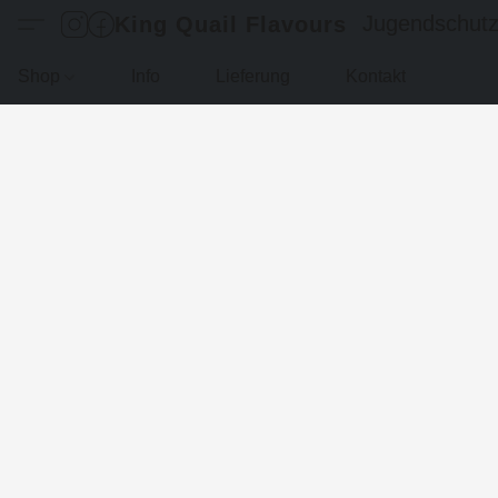
Jugendschut
King Quail Flavours
Shop
Info
Lieferung
Kontakt